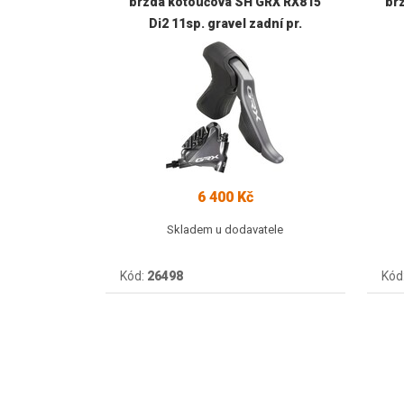
brzda kotoučová SH GRX RX815
br
Di2 11sp. gravel zadní pr.
6 400 Kč
Skladem u dodavatele
Kód:
26498
Kód