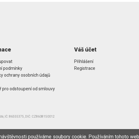
mace
Váš účet
upovat
Přihlášení
í podmínky
Registrace
y ochrany osobních údajů
ř pro odstoupení od smlouvy
iště, IČ: 86555375, DIČ: CZ8608150012
 návštěvnosti používáme soubory cookie. Používáním tohoto web