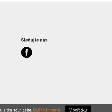
Sledujte nás
u s tím souhlasíte.
Další informace
V pořádku