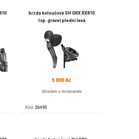
810
brzda kotoučová SH GRX RX810
1sp. gravel přední levá
5 800 Kč
Skladem u dodavatele
Kód:
26495