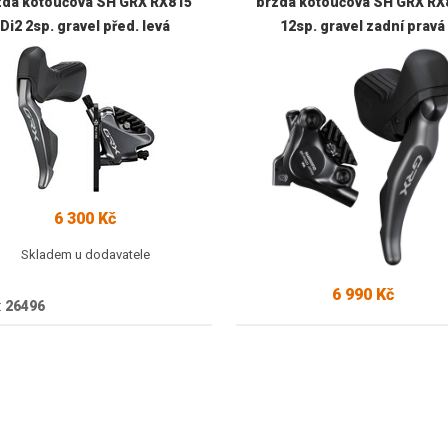
zda kotoučová SH GRX RX815
brzda kotoučová SH GRX RX
Di2 2sp. gravel před. levá
12sp. gravel zadní pravá
6 300 Kč
Skladem u dodavatele
6 990 Kč
:
26496
Skladem u dodavatele
Kód:
27832