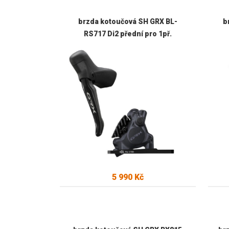
brzda kotoučová SH GRX BL-
b
RS717 Di2 přední pro 1př.
5 990 Kč
Skladem u dodavatele
Kód
Kód:
28403