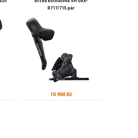
820
brzda kotoučová SH GRX-
R717/715 pár
10 900 Kč
Skladem u dodavatele
Kód:
28071