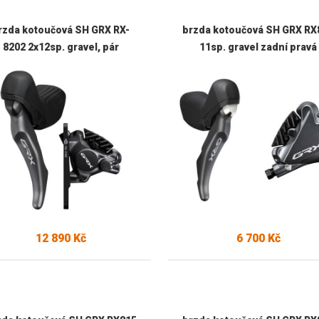
rzda kotoučová SH GRX RX-
brzda kotoučová SH GRX RX
8202 2x12sp. gravel, pár
11sp. gravel zadní pravá
12 890 Kč
6 700 Kč
Skladem u dodavatele
Skladem u dodavatele
:
28074
Kód:
26490