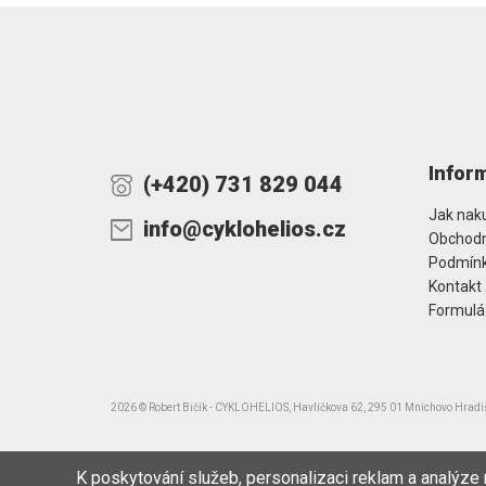
Infor
(+420) 731 829 044
Jak nak
info@cyklohelios.cz
Obchodn
Podmínk
Kontakt
Formulá
2026 © Robert Bičík - CYKLOHELIOS, Havlíčkova 62, 295 01 Mnichovo Hrad
K poskytování služeb, personalizaci reklam a analýze