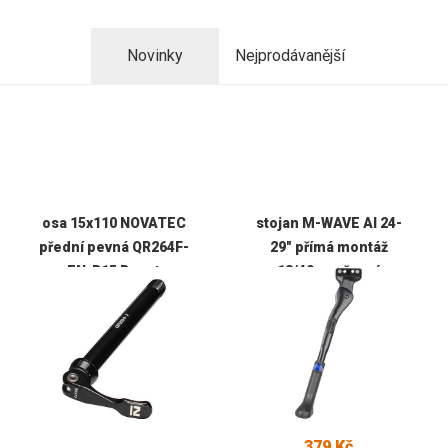
Novinky
Nejprodávanější
osa 15x110 NOVATEC
stojan M-WAVE Al 24-
přední pevná QR264F-
29" přímá montáž
EN-B15 Boost
18/40mm černý
379 Kč