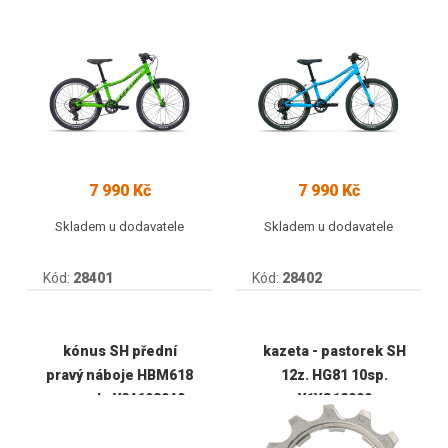
7 990 Kč
7 990 Kč
Skladem u dodavatele
Skladem u dodavatele
Kód:
28401
Kód:
28402
kónus SH přední
kazeta - pastorek SH
pravý náboje HBM618
12z. HG81 10sp.
s prach. Y24698040
Y1YS12000