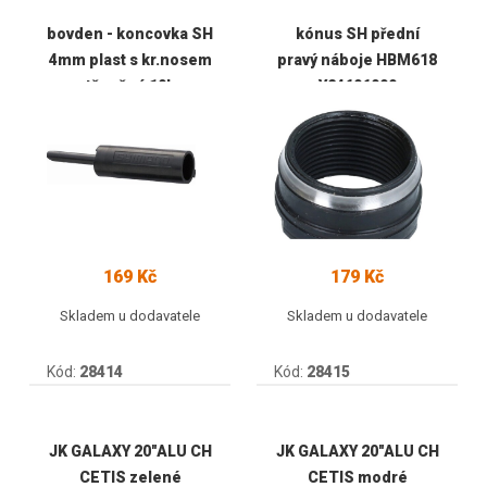
bovden - koncovka SH
kónus SH přední
4mm plast s kr.nosem
pravý náboje HBM618
utěsněná 10ks
Y24606000
169 Kč
179 Kč
Skladem u dodavatele
Skladem u dodavatele
Kód:
28414
Kód:
28415
JK GALAXY 20"ALU CH
JK GALAXY 20"ALU CH
CETIS zelené
CETIS modré