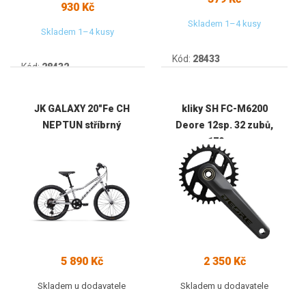
930 Kč
Skladem 1–4 kusy
Skladem 1–4 kusy
Kód:
28433
Kód:
28432
JK GALAXY 20"Fe CH
kliky SH FC-M6200
NEPTUN stříbrný
Deore 12sp. 32 zubů,
170mm
5 890 Kč
2 350 Kč
Skladem u dodavatele
Skladem u dodavatele