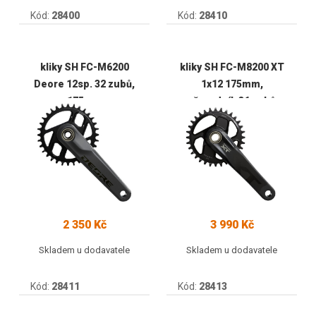
Kód:
28400
Kód:
28410
kliky SH FC-M6200
kliky SH FC-M8200 XT
Deore 12sp. 32 zubů,
1x12 175mm,
175mm
převodník 36 zubů
2 350 Kč
3 990 Kč
Skladem u dodavatele
Skladem u dodavatele
Kód:
28411
Kód:
28413