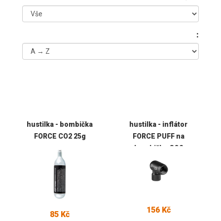
:
hustilka - bombička
hustilka - inflátor
FORCE CO2 25g
FORCE PUFF na
bombičku CO2
156 Kč
85 Kč