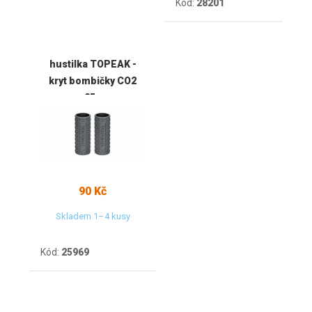
Kód:
28201
hustilka TOPEAK -
kryt bombičky CO2
25g
90 Kč
Skladem 1–4 kusy
Kód:
25969