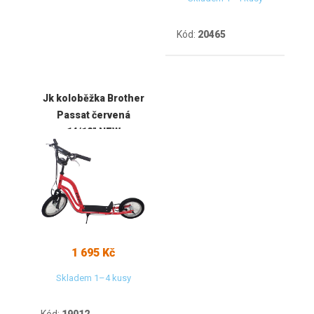
Kód:
20465
Jk koloběžka Brother
Passat červená
14/12" NEW
1 695 Kč
Skladem 1–4 kusy
Kód:
19012