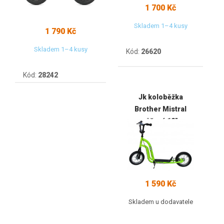
1 700 Kč
Skladem 1–4 kusy
1 790 Kč
Skladem 1–4 kusy
Kód:
26620
Kód:
28242
Jk koloběžka
Brother Mistral
růžová 12"
1 590 Kč
Skladem u dodavatele