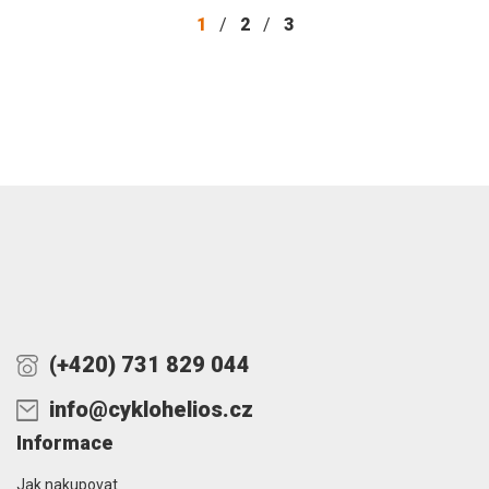
1
/
2
/
3
(+420) 731 829 044
info@cyklohelios.cz
Informace
Jak nakupovat