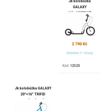
Jk koloběžka
GALAXY
16"+12"ZENIT
stříbrno/černá
2 790 Kč
Skladem 1–4 kusy
Kód:
12520
Jk koloběžka GALAXY
20"+16" TRIFID
modro-černá