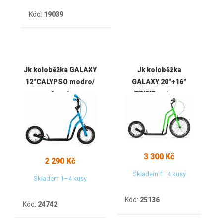
Kód:
19039
Jk koloběžka GALAXY
Jk koloběžka
12"CALYPSO modro/
GALAXY 20"+16"
černá
TRIFID zeleno-
černá
3 300 Kč
2 290 Kč
Skladem 1–4 kusy
Skladem 1–4 kusy
Kód:
25136
Kód:
24742