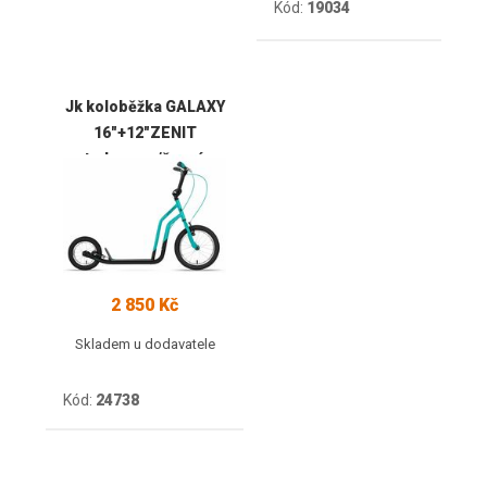
Kód:
19034
Jk koloběžka GALAXY
16"+12"ZENIT
tyrkysovo/černá
2 850 Kč
Skladem u dodavatele
Kód:
24738