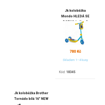
Jk koloběžka
Mondo HLEDÁ SE
DORY 3-kolka, 2
zadní kola
780 Kč
Skladem 1–4 kusy
Kód:
18345
Jk koloběžka Brother
Tornádo bílá 16" NEW