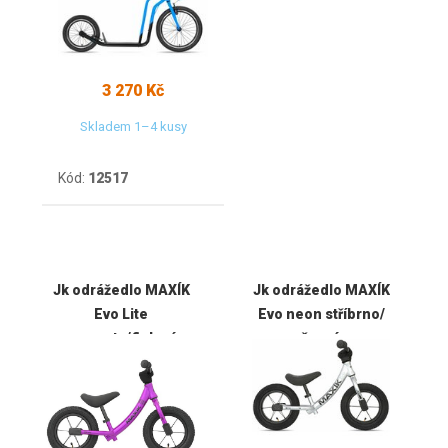
3 270 Kč
Skladem 1–4 kusy
Kód:
12517
Jk odrážedlo MAXÍK
Jk odrážedlo MAXÍK
Evo Lite
Evo neon stříbrno/
magenta/fialové
černé