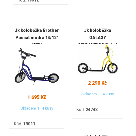
Jk koloběžka Brother
Jk koloběžka
Passat modrá 14/12"
GALAXY
NEW
12"CALYPSO žluto/
černá
2 290 Kč
Skladem 1–4 kusy
1 695 Kč
Skladem 1–4 kusy
Kód:
24743
Kód:
19011