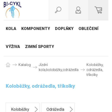
KOLA
KOMPONENTY
DOPLŇKY
OBLEČENÍ
VÝŽIVA
ZIMNÍ SPORTY
Katalog
Jízdní
Koloběžky,
kola,koloběžky,odrážedla
odrážedla,
tříkolky
Koloběžky, odrážedla, tříkolky
Koloběžky
Odrážedla