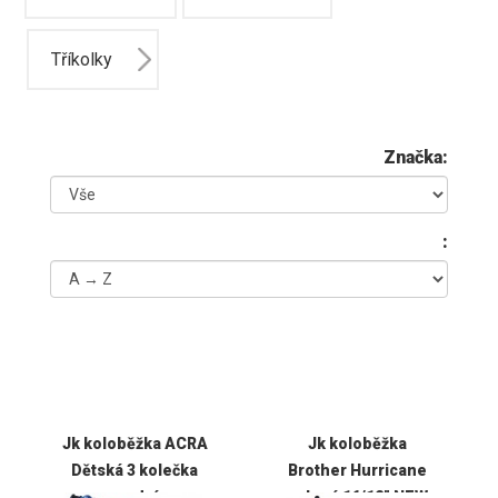
Tříkolky
Značka:
:
Jk koloběžka ACRA
Jk koloběžka
Dětská 3 kolečka
Brother Hurricane
modrá
zelená 16/12" NEW