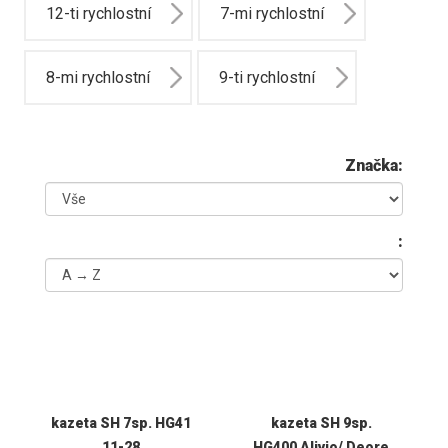
12-ti rychlostní
7-mi rychlostní
8-mi rychlostní
9-ti rychlostní
Značka:
:
kazeta SH 7sp. HG41
kazeta SH 9sp.
11-28
HG400 Alivio/ Deore