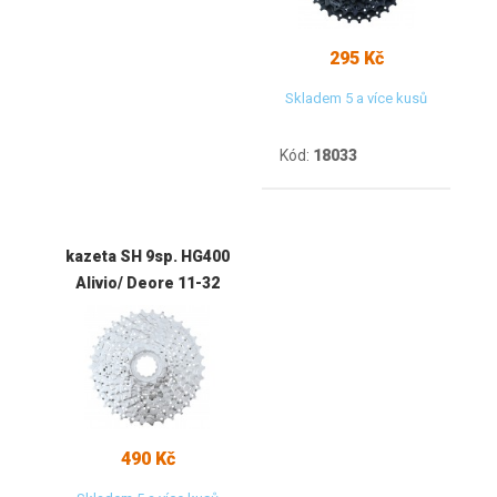
295 Kč
Skladem 5 a více kusů
Kód:
18033
kazeta SH 9sp. HG400
Alivio/ Deore 11-32
490 Kč