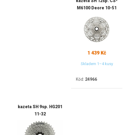
kazeta SH 12sp. CS-
M6100 Deore 10-51
1 439 Kč
Skladem 1–4 kusy
Kód:
24966
kazeta SH 9sp. HG201
11-32