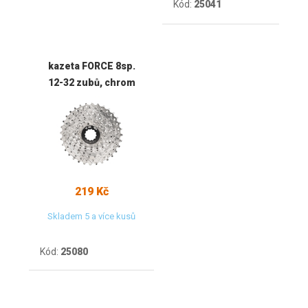
Kód:
25041
kazeta FORCE 8sp.
12-32 zubů, chrom
219 Kč
Skladem 5 a více kusů
Kód:
25080