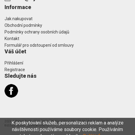
Informace
Jak nakupovat
Obchodní podmínky
Podmínky ochrany osobních údajů
Kontakt
Formulář pro odstoupení od smlouvy
Váš účet
Přihlášení
Registrace
Sledujte nás
2026 © Robert Bičík - CYKLOHELIOS, Havlíčkova 62, 295 01 Mnichovo Hradiště, IČ:
K poskytování služeb, personalizaci reklam a analýze
86555375, DIČ: CZ8608150012
návštěvnosti používáme soubory cookie. Používáním