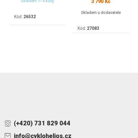
3 790 Kč
Skladem 1–4 kusy
Skladem u dodavatele
Kód:
26532
Kód:
27083
(+420) 731 829 044
info@cyklohelios.cz