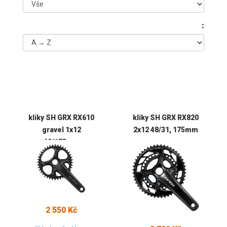
:
kliky SH GRX RX610
kliky SH GRX RX820
gravel 1x12
2x12 48/31, 175mm
40/175mm
2 550 Kč