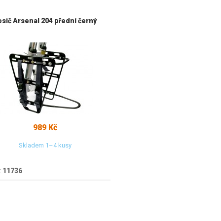
osič Arsenal 204 přední černý
989 Kč
Skladem 1–4 kusy
:
11736