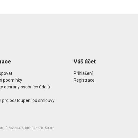
mace
Váš účet
upovat
Přihlášení
í podmínky
Registrace
y ochrany osobních údajů
ř pro odstoupení od smlouvy
iště, IČ: 86555375, DIČ: CZ8608150012