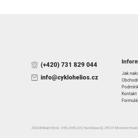
Infor
(+420) 731 829 044
Jak nak
info@cyklohelios.cz
Obchodn
Podmínk
Kontakt
Formulá
2026 © Robert Bičík - CYKLOHELIOS, Havlíčkova 62, 295 01 Mnichovo Hrad