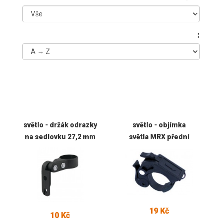
:
světlo - držák odrazky
světlo - objímka
na sedlovku 27,2 mm
světla MRX přední
19 Kč
10 Kč