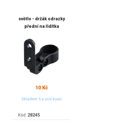
světlo - držák odrazky
přední na řidítka
10 Kč
Skladem 5 a více kusů
Kód:
28245