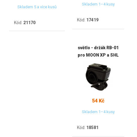
Skladem 1–4 kusy
Skladem 5 a více kusů
Kód:
17419
Kód:
21170
světlo - držák RB-01
pro MOON XP a SHL
54 Kč
Skladem 1–4 kusy
Kód:
18581