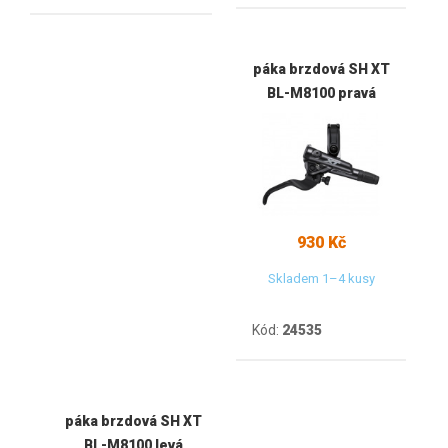
páka brzdová SH XT
BL-M8100 pravá
930 Kč
Skladem 1–4 kusy
Kód:
24535
páka brzdová SH XT
BL-M8100 levá