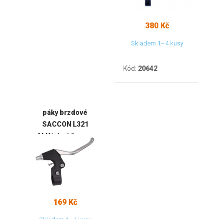
380 Kč
Skladem 1–4 kusy
Kód:
20642
páky brzdové
SACCON L321
ALU/plast černo-
stříbrné
169 Kč