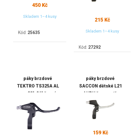
450 Kč
Skladem 1–4 kusy
215 Kč
Skladem 1–4 kusy
Kód:
25635
Kód:
27292
páky brzdové
páky brzdové
TEKTRO TS325A AL
SACCON dětské L21
pro 20"-24" černé
Al/PH černo-stř.
159 Kč