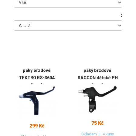
:
páky brzdové
páky brzdové
TEKTRO RS-360A
SACCON dětské PH
černé
černé
75 Kč
299 Kč
Skladem 1–4 kusy