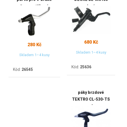
černo-stříbrné
levá
680 Kč
280 Kč
Skladem 1–4 kusy
Skladem 1–4 kusy
Kód:
25636
Kód:
26545
páky brzdové
TEKTRO CL-530-TS
s gelem