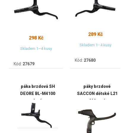
289 Kč
298 Kč
Skladem 1–4 kusy
Skladem 1–4 kusy
Kód:
27680
Kód:
27679
páka brzdová SH
páky brzdové
DEORE BL-M4100
SACCON dětské L21
levá
Al černé