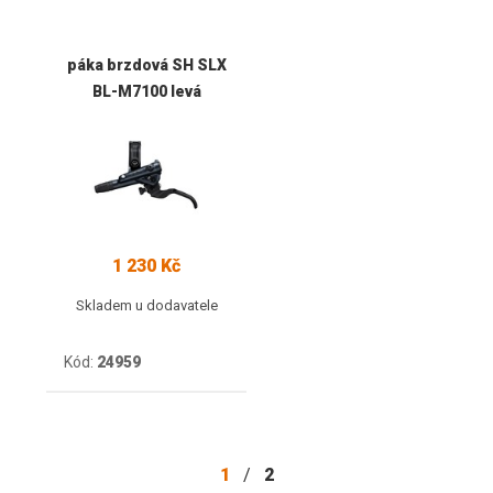
páka brzdová SH SLX
BL-M7100 levá
1 230 Kč
Skladem u dodavatele
Kód:
24959
1
/
2