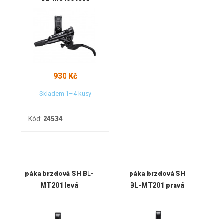
930 Kč
Skladem 1–4 kusy
Kód:
24534
páka brzdová SH BL-
páka brzdová SH
MT201 levá
BL-MT201 pravá