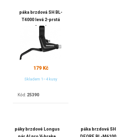
páka brzdová SH BL-
T4000 levá 2-prstá
černá
179 Kč
Skladem 1–4 kusy
Kód:
25390
páky brzdové Longus
páka brzdová SH
pár Al pro V-brake
DEORE BL-M6100