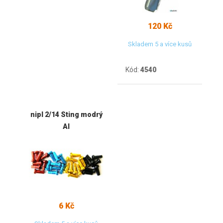
120 Kč
Skladem 5 a více kusů
Kód:
4540
nipl 2/14 Sting modrý
Al
6 Kč