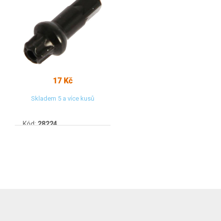
17 Kč
Skladem 5 a více kusů
Kód:
28224