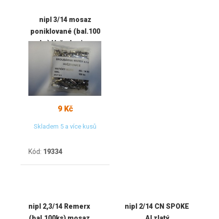
nipl 3/14 mosaz
poniklované (bal.100
ks) Hvězdonice
9 Kč
Skladem 5 a více kusů
Kód:
19334
nipl 2,3/14 Remerx
nipl 2/14 CN SPOKE
(bal.100ks) mosaz
Al zlatý