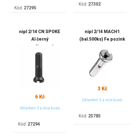
Kód:
27302
Kód:
27295
nipl 2/14 CN SPOKE
nipl 2/14 MACH1
Al černý
(bal.500ks) Fe pozink
anodizovaný
3 Kč
6 Kč
Skladem 5 a více kusů
Skladem 5 a více kusů
Kód:
25785
Kód:
27294