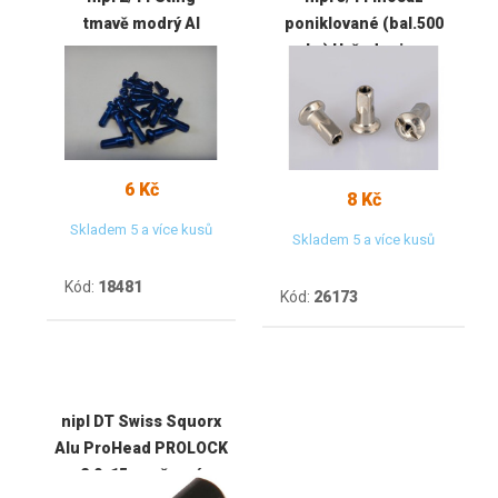
tmavě modrý Al
poniklované (bal.500
ks) Hvězdonice
6 Kč
8 Kč
Skladem 5 a více kusů
Skladem 5 a více kusů
Kód:
18481
Kód:
26173
nipl DT Swiss Squorx
Alu ProHead PROLOCK
2,0x15mm černý