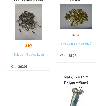
4 Kč
Skladem 5 a více kusů
3 Kč
Skladem 5 a více kusů
Kód:
18422
Kód:
26203
nipl 2/12 Sapim
Polyax stříbrný
mosaz, 50ks