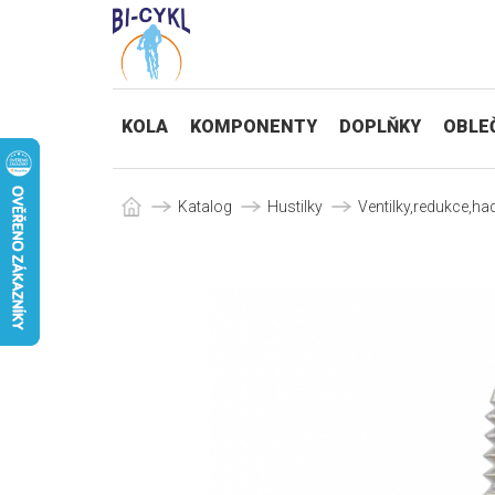
KOLA
KOMPONENTY
DOPLŇKY
OBLE
Katalog
Hustilky
Ventilky,redukce,hadi