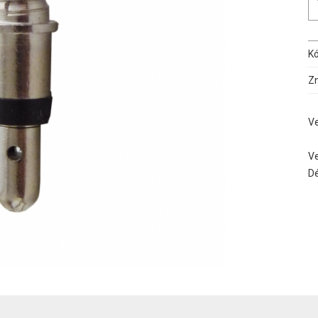
K
Z
Ve
Ve
D