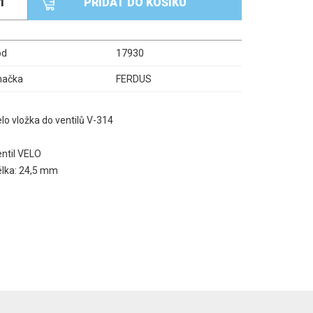
PŘIDAT DO KOŠÍKU
ód
17930
načka
FERDUS
lo vložka do ventilů V-314
ntil VELO
élka: 24,5 mm