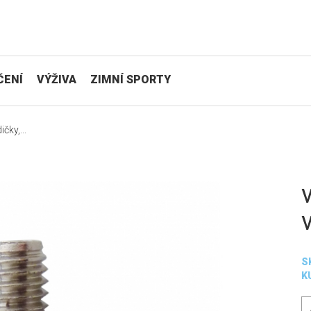
ČENÍ
VÝŽIVA
ZIMNÍ SPORTY
čky,...
S
K