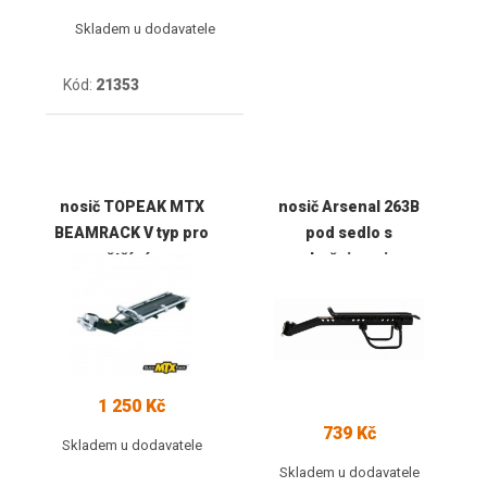
Skladem u dodavatele
Kód:
21353
nosič TOPEAK MTX
nosič Arsenal 263B
BEAMRACK V typ pro
pod sedlo s
větší rám
bočnicemi
1 250 Kč
739 Kč
Skladem u dodavatele
Skladem u dodavatele