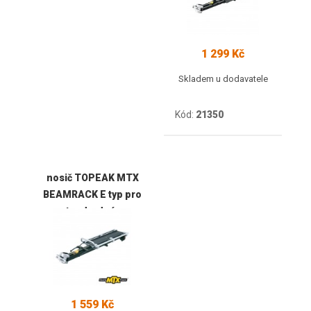
1 299 Kč
Skladem u dodavatele
Kód:
21350
nosič TOPEAK MTX
BEAMRACK E typ pro
standard rám
1 559 Kč