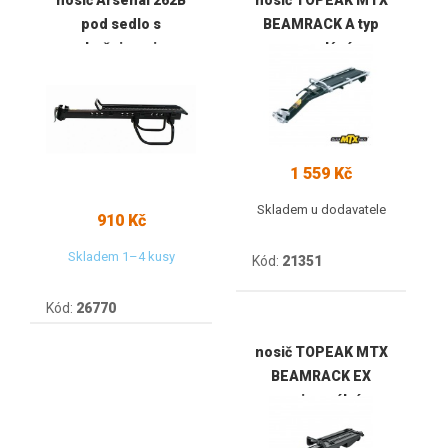
nosič Arsenal 262B
nosič TOPEAK MTX
pod sedlo s
BEAMRACK A typ
bočnicemi
pro malý rám
1 559 Kč
Skladem u dodavatele
910 Kč
Skladem 1–4 kusy
Kód:
21351
Kód:
26770
nosič TOPEAK MTX
BEAMRACK EX
univerzální