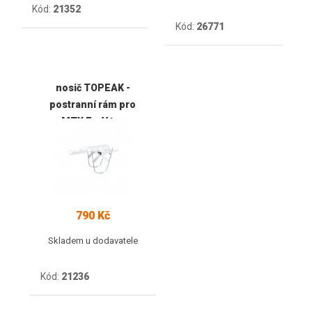
Kód:
21352
Kód:
26771
nosič TOPEAK -
postranní rám pro
MTX E a V typ
790 Kč
Skladem u dodavatele
Kód:
21236