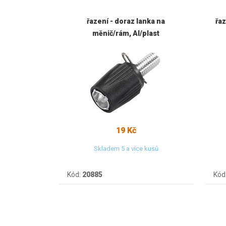
řazení - doraz lanka na
řaz
měnič/rám, Al/plast
19 Kč
Skladem 5 a více kusů
Kód:
20885
Kód