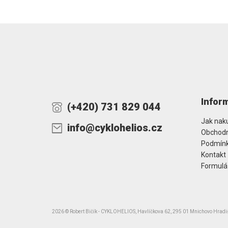
Infor
(+420) 731 829 044
Jak nak
info@cyklohelios.cz
Obchodn
Podmínk
Kontakt
Formulá
2026 © Robert Bičík - CYKLOHELIOS, Havlíčkova 62, 295 01 Mnichovo Hrad