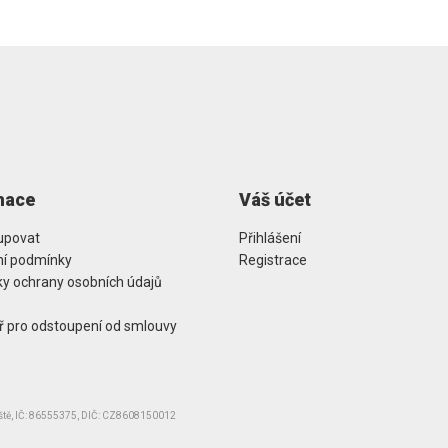
mace
Váš účet
upovat
Přihlášení
í podmínky
Registrace
y ochrany osobních údajů
ř pro odstoupení od smlouvy
iště, IČ: 86555375, DIČ: CZ8608150012