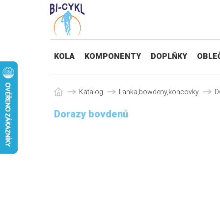
KOLA
KOMPONENTY
DOPLŇKY
OBLE
Katalog
Lanka,bowdeny,koncovky
D
Dorazy bovdenů