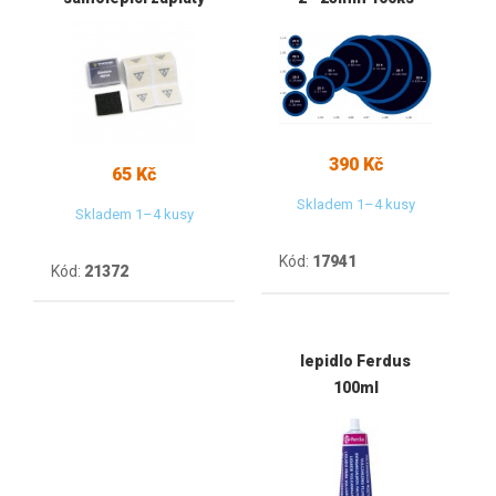
390 Kč
65 Kč
Skladem 1–4 kusy
Skladem 1–4 kusy
Kód:
17941
Kód:
21372
lepidlo Ferdus
100ml