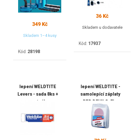
36 Kč
349 Kč
Skladem u dodavatele
Skladem 1–4 kusy
Kód:
17937
Kód:
28198
lepení WELDTITE
lepení WELDTITE -
Levers - sada 8ks +
samolepící záplaty
montpáky
RED DEVILS, 7ks