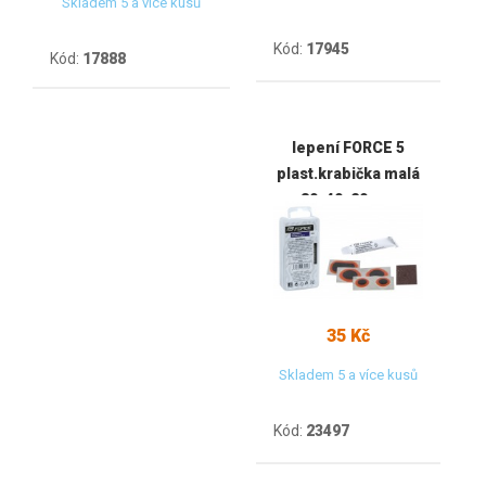
Skladem 5 a více kusů
Kód:
17945
Kód:
17888
lepení FORCE 5
plast.krabička malá
80x40x20mm
35 Kč
Skladem 5 a více kusů
Kód:
23497