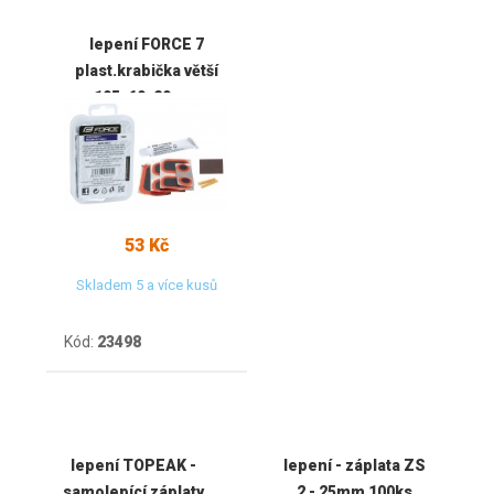
lepení FORCE 7
plast.krabička větší
105x60x20mm
53 Kč
Skladem 5 a více kusů
Kód:
23498
lepení TOPEAK -
lepení - záplata ZS
samolepící záplaty
2 - 25mm 100ks