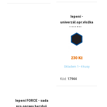
lepení -
univerzál.opr.vložka
US2 50ks
230 Kč
Skladem 1–4 kusy
Kód:
17944
lepení FORCE - sada
pro opravu bezduš.