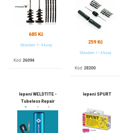
685 Kč
259 Kč
Skladem 1–4 kusy
Skladem 1–4 kusy
Kód:
26094
Kód:
28200
lepení WELDTITE -
lepení SPURT
Tubeless Repair
Capsule sada