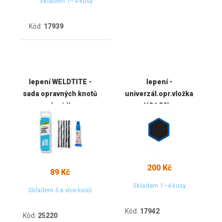
Skladem 1–4 kusy
Kód:
17939
lepení WELDTITE -
lepení -
sada opravných knotů
univerzál.opr.vložka
+ lepidlo
US1 50ks
200 Kč
89 Kč
Skladem 1–4 kusy
Skladem 5 a více kusů
Kód:
17942
Kód:
25220