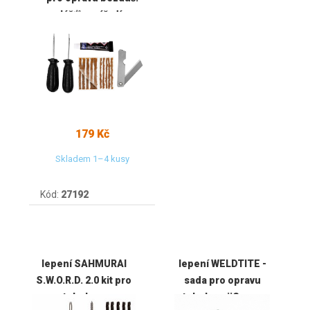
plášťů s nářadím
179 Kč
Skladem 1–4 kusy
Kód:
27192
lepení SAHMURAI
lepení WELDTITE -
S.W.O.R.D. 2.0 kit pro
sada pro opravu
tubeless
tubeless iiSuper