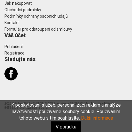
Jak nakupovat
Obchodní podmínky
Podmínky ochrany osobních údajů
Kontakt
Formulář pro odstoupení od smlouvy
Váš účet
Přihlášení
Registrace
Sledujte nás
2026 © Robert Bičík - CYKLOHELIOS, Havlíčkova 62, 295 01 Mnichovo Hradiště, IČ:
K poskytování služeb, personalizaci reklam a analýze
86555375, DIČ: CZ8608150012
návštěvnosti používáme soubory cookie. Používáním
tohoto webu s tím souhlasíte.
Další informace
V pořádku