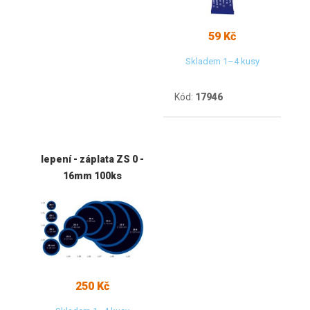
59 Kč
Skladem 1–4 kusy
Kód:
17946
lepení - záplata ZS 0 -
16mm 100ks
250 Kč