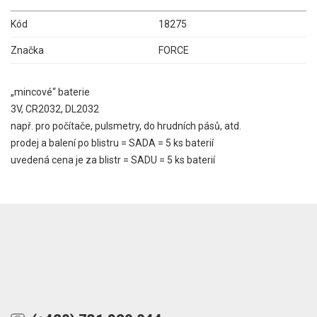
Kód
18275
Značka
FORCE
„mincové“ baterie
3V, CR2032, DL2032
např. pro počítače, pulsmetry, do hrudních pásů, atd.
prodej a balení po blistru = SADA = 5 ks baterií
uvedená cena je za blistr = SADU = 5 ks baterií