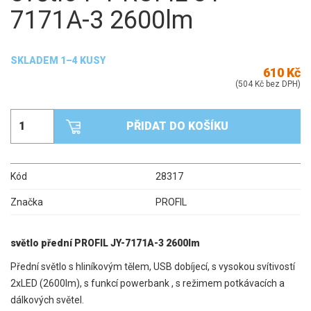
7171A-3 2600lm
SKLADEM 1–4 KUSY
610 Kč
(504 Kč bez DPH)
PŘIDAT DO KOŠÍKU
Kód
28317
Značka
PROFIL
světlo přední PROFIL JY-7171A-3 2600lm
Přední světlo s hliníkovým tělem, USB dobíjecí, s vysokou svítivostí
2xLED (2600lm), s funkcí powerbank , s režimem potkávacích a
dálkových světel.