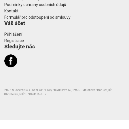
Podmínky ochrany osobních údajů
Kontakt
Formulář pro odstoupení od smlouvy
Váš účet
Přihlášení
Registrace
Sledujte nás
2026 © Robert Bičík - CYKLOHELIOS, Havlíčkova 62, 295 01 Mnichovo Hradiště, IČ:
86555375, DIČ: CZ8608150012