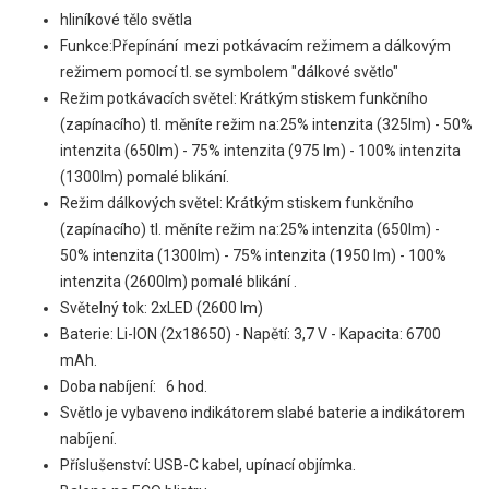
hliníkové tělo světla
Funkce:Přepínání mezi potkávacím režimem a dálkovým
režimem pomocí tl. se symbolem "dálkové světlo"
Režim potkávacích světel: Krátkým stiskem funkčního
(zapínacího) tl. měníte režim na:25% intenzita (325lm) - 50%
intenzita (650lm) - 75% intenzita (975 lm) - 100% intenzita
(1300lm) pomalé blikání.
Režim dálkových světel: Krátkým stiskem funkčního
(zapínacího) tl. měníte režim na:25% intenzita (650lm) -
50% intenzita (1300lm) - 75% intenzita (1950 lm) - 100%
intenzita (2600lm) pomalé blikání .
Světelný tok: 2xLED (2600 lm)
Baterie: Li-ION (2x18650) - Napětí: 3,7 V - Kapacita: 6700
mAh.
Doba nabíjení: 6 hod.
Světlo je vybaveno indikátorem slabé baterie a indikátorem
nabíjení.
Příslušenství: USB-C kabel, upínací objímka.