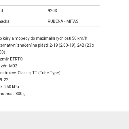
ód
9203
načka
RUBENA - MITAS
o káry a mopedy do maximální rychlosti 50 km/h
ternativní značení na plášti: 2-19 (2,00-19), 24B (23 x
00)
ozměr ETRTO:
ezén: M02
nstrukce: Classic, TT (Tube Type)
I: 22
ak: 250 kPa
otnost: 800 g