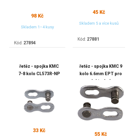
45 Kč
98 Kč
Skladem 5 a více kusů
Skladem 1–4 kusy
Kód:
27881
Kód:
27894
řetěz - spojka KMC
řetěz - spojka KMC 9
7-8 kolo CL573R-NP
kolo 6.6mm EPT pro
elektrokola
33 Kč
55 Kč