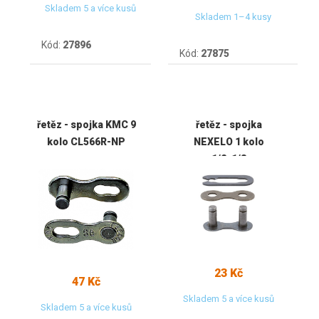
Skladem 5 a více kusů
Skladem 1–4 kusy
Kód:
27896
Kód:
27875
řetěz - spojka KMC 9
řetěz - spojka
kolo CL566R-NP
NEXELO 1 kolo
1/2x1/8
23 Kč
47 Kč
Skladem 5 a více kusů
Skladem 5 a více kusů