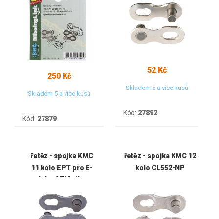
52 Kč
250 Kč
Skladem 5 a více kusů
Skladem 5 a více kusů
Kód:
27892
Kód:
27879
řetěz - spojka KMC
řetěz - spojka KMC 12
11 kolo EPT pro E-
kolo CL552-NP
bike OEM, 1ks