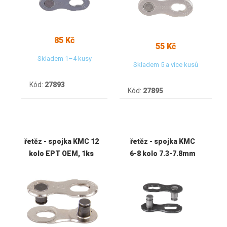
85 Kč
55 Kč
Skladem 1–4 kusy
Skladem 5 a více kusů
Kód:
27893
Kód:
27895
řetěz - spojka KMC 12
řetěz - spojka KMC
kolo EPT OEM, 1ks
6-8 kolo 7.3-7.8mm