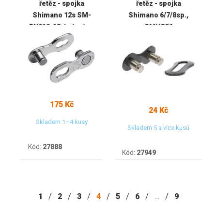
řetěz - spojka
řetěz - spojka
Shimano 12s SM-
Shimano 6/7/8sp.,
CN910-12, balení po
SMUG51
2ks
175 Kč
24 Kč
Skladem 1–4 kusy
Skladem 5 a více kusů
Kód:
27888
Kód:
27949
1
/
2
/
3
/
4
/
5
/
6
/
…
/
9