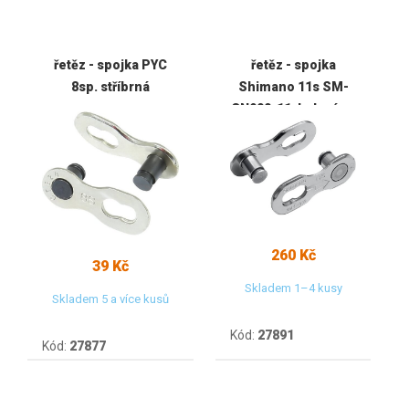
řetěz - spojka PYC
řetěz - spojka
8sp. stříbrná
Shimano 11s SM-
CN900-11, balení po
2ks
260 Kč
39 Kč
Skladem 1–4 kusy
Skladem 5 a více kusů
Kód:
27891
Kód:
27877