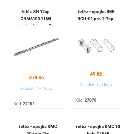
řetěz SH 12sp.
řetěz - spojka BBB
CNM6100 116čl.
BCH-01 pro 1-7sp.
nebalený se spojkou
49 Kč
378 Kč
Skladem 1–4 kusy
Skladem 1–4 kusy
Kód:
27878
Kód:
27151
řetěz - spojka KMC
řetěz - spojka KMC 10
10 kolo 2ks
kolo CL559