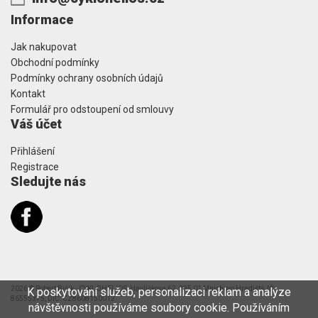
Informace
Jak nakupovat
Obchodní podmínky
Podmínky ochrany osobních údajů
Kontakt
Formulář pro odstoupení od smlouvy
Váš účet
Přihlášení
Registrace
Sledujte nás
2026 © Robert Bičík - CYKLOHELIOS, Havlíčkova 62, 295 01 Mnichovo Hradiště, IČ:
K poskytování služeb, personalizaci reklam a analýze
86555375, DIČ: CZ8608150012
návštěvnosti používáme soubory cookie. Používáním