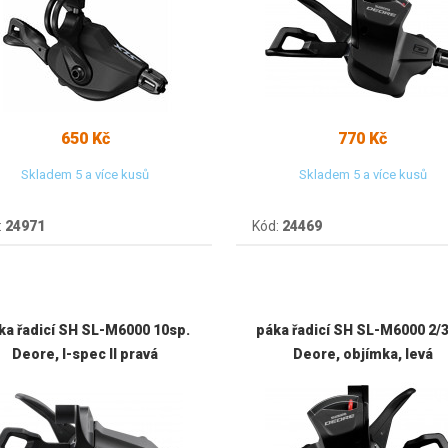
650 Kč
770 Kč
Skladem 5 a více kusů
Skladem 5 a více kusů
:
24971
Kód:
24469
ka řadicí SH SL-M6000 10sp.
páka řadicí SH SL-M6000 2/
Deore, I-spec II pravá
Deore, objímka, levá