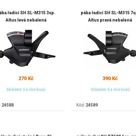
áka řadicí SH SL-M315 3sp.
páka řadicí SH SL-M315 7s
Altus levá nebalená
Altus pravá nebalená
270 Kč
390 Kč
Skladem 5 a více kusů
Skladem 5 a více kusů
:
24588
Kód:
24589