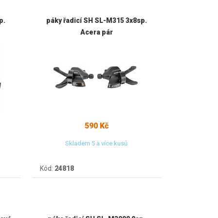
p.
páky řadicí SH SL-M315 3x8sp.
Acera pár
590 Kč
Skladem 5 a více kusů
Kód:
24818