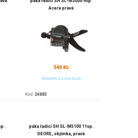
ravá
páka řadicí SH SL-M3000 9sp.
Acera pravá
540 Kč
Skladem 5 a více kusů
Kód:
24885
sp.
páka řadicí SH SL-M5100 11sp.
DEORE, objímka, pravá