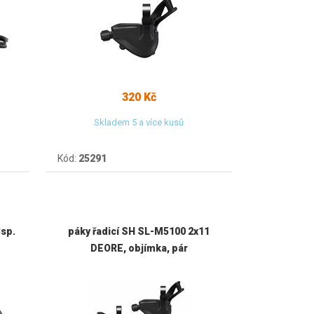
320 Kč
Skladem 5 a více kusů
Kód:
25291
3sp.
páky řadicí SH SL-M5100 2x11
DEORE, objímka, pár