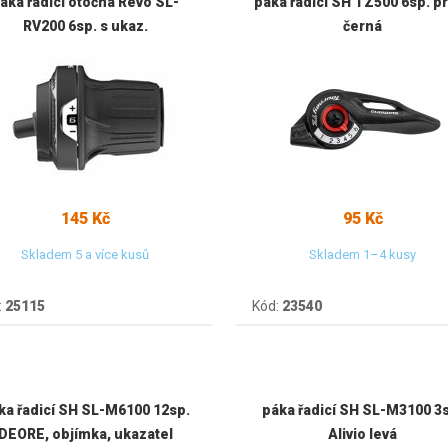
áka řadicí otočná Revo SL-
páka řadicí SH TZ500 6sp. p
RV200 6sp. s ukaz.
černá
145 Kč
95 Kč
Skladem 5 a více kusů
Skladem 1–4 kusy
:
25115
Kód:
23540
ka řadicí SH SL-M6100 12sp.
páka řadicí SH SL-M3100 3
DEORE, objímka, ukazatel
Alivio levá