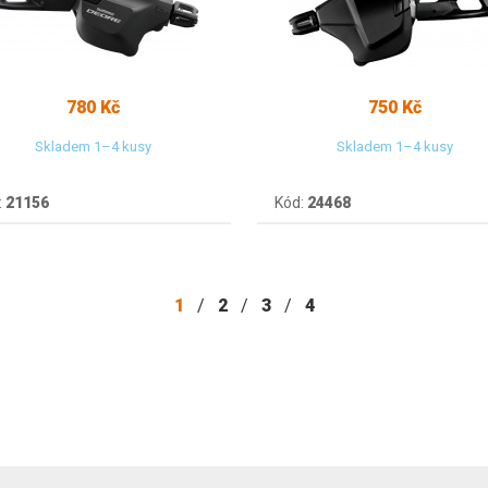
780 Kč
750 Kč
Skladem 1–4 kusy
Skladem 1–4 kusy
:
21156
Kód:
24468
1
/
2
/
3
/
4