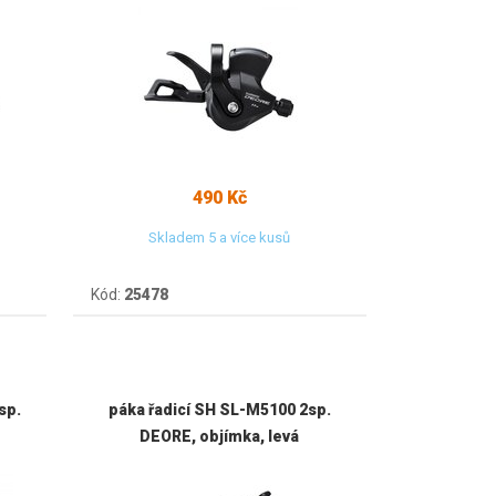
490 Kč
Skladem 5 a více kusů
Kód:
25478
sp.
páka řadicí SH SL-M5100 2sp.
DEORE, objímka, levá