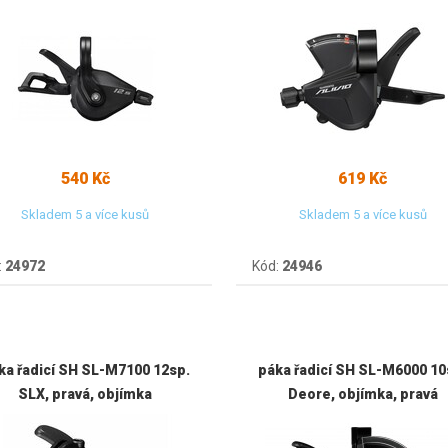
540 Kč
619 Kč
Skladem 5 a více kusů
Skladem 5 a více kusů
:
24972
Kód:
24946
ka řadicí SH SL-M7100 12sp.
páka řadicí SH SL-M6000 10
SLX, pravá, objímka
Deore, objímka, pravá