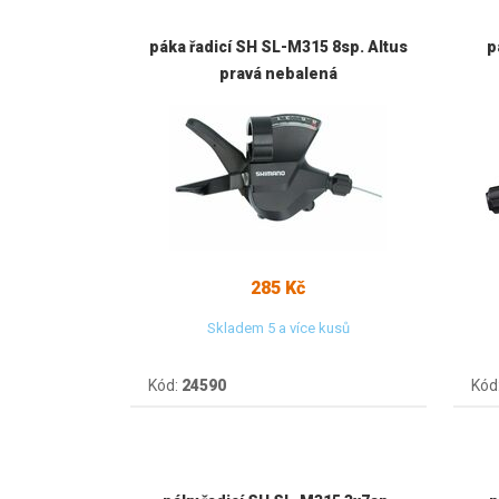
páka řadicí SH SL-M315 8sp. Altus
p
pravá nebalená
285 Kč
Skladem 5 a více kusů
Kód:
24590
Kód