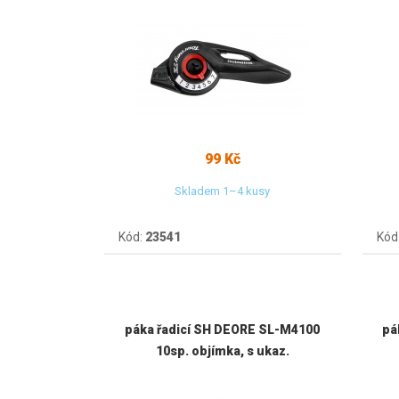
99 Kč
Skladem 1–4 kusy
Kód:
23541
Kód
páka řadicí SH DEORE SL-M4100
pá
10sp. objímka, s ukaz.