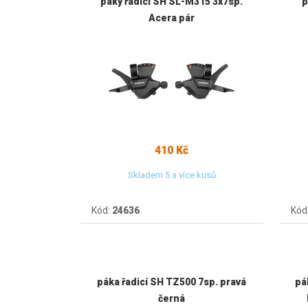
páky řadicí SH SL-M315 3x7sp.
p
Acera pár
410 Kč
Skladem 5 a více kusů
Kód:
24636
Kód
páka řadicí SH TZ500 7sp. pravá
pá
černá