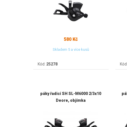
580 Kč
Skladem 5 a více kusů
Kód:
25278
Kód
páky řadicí SH SL-M6000 2/3x10
pá
Deore, objímka