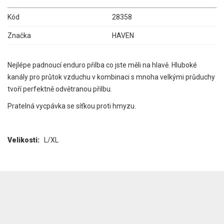
Kód
28358
Značka
HAVEN
Nejlépe padnoucí enduro přilba co jste měli na hlavě. Hluboké
kanály pro průtok vzduchu v kombinaci s mnoha velkými průduchy
tvoří perfektně odvětranou přilbu.
Pratelná vycpávka se síťkou proti hmyzu.
Velikosti:
L/XL